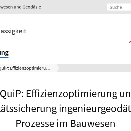
urwesen und Geodäsie
lässigkeit
ung
EQuiP: Effizienzoptimierung und Qualitätssicherung ingenieurgeodätischer Prozesse im Bauwesen
QuiP: Effizienzoptimierung u
tätssicherung ingenieurgeodät
Prozesse im Bauwesen